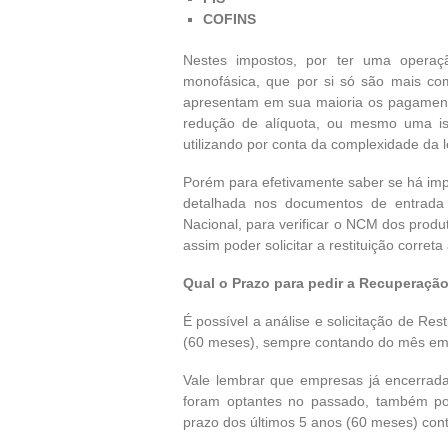
COFINS
Nestes impostos, por ter uma operação
monofásica, que por si só são mais co
apresentam em sua maioria os pagament
redução de alíquota, ou mesmo uma i
utilizando por conta da complexidade da lei
Porém para efetivamente saber se há im
detalhada nos documentos de entrada
Nacional, para verificar o NCM dos produ
assim poder solicitar a restituição corre
Qual o Prazo para pedir a Recuperação
É possível a análise e solicitação de Re
(60 meses), sempre contando do mês em
Vale lembrar que empresas já encerrad
foram optantes no passado, também po
prazo dos últimos 5 anos (60 meses) con