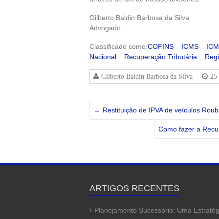
Gilberto Baldin Barbosa da Silva
Advogado
Classificado como:
COFINS
ICMS
ICM
Nacional
Recuperação Tributária
Regi
Gilberto Baldin Barbosa da Silva
25
←
Restituição de IPVA de veículos Rou
Como fazer a Recu
ARTIGOS RECENTES
Planejamento Sucessório: Uma Estratég