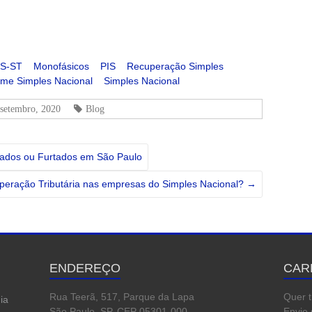
S-ST
Monofásicos
PIS
Recuperação Simples
me Simples Nacional
Simples Nacional
 setembro, 2020
Blog
bados ou Furtados em São Paulo
peração Tributária nas empresas do Simples Nacional?
→
ENDEREÇO
CAR
Rua Teerã, 517, Parque da Lapa
Quer 
ia
São Paulo, SP, CEP 05301-000
Envie 