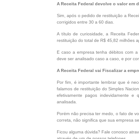
A Receita Federal devolve o valor em 
Sim, após o pedido de restituição a Rece
corrigidos entre 30 a 60 dias.
A título de curiosidade, a Receita Fed
restituição do total de R$ 45,82 milhões
E caso a empresa tenha débitos com a r
deve ser analisado caso a caso, e por con
A Receita Federal vai Fiscalizar a emp
Por fim, é importante lembrar que é ne
falamos de restituição do Simples Nacion
efetivamente pagos indevidamente e
analisada.
Porém não precisa ter medo, o fato de vo
correta, não significa que sua empresa se
Ficou alguma dúvida? Fale conosco atra
através de um de nossos telefones.