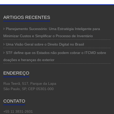
ARTIGOS RECENTES
Planejamento Sucessório: Uma Estratégia Inteligente para
Minimizar Custos e Simplificar o Processo de Inventário
Uma Visão Geral sobre o Direito Digital no Brasil
STF define que os Estados não podem cobrar o ITCMD sobre
doações e heranças do exterior
ENDEREÇO
Rua Teerã, 517, Parque da Lapa
São Paulo, SP, CEP 05301-000
CONTATO
+55 11 3831-2601